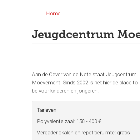
Overslaan
en
Home
naar
de
Jeugdcentrum Mo
inhoud
gaan
Aan de Oever van de Nete staat Jeugcentrum
Moevement. Sinds 2002 is het hier de place to
be voor kinderen en jongeren.
Tarieven
Polyvalente zaal: 150 - 400 €
Vergaderlokalen en repetitieruimte: gratis