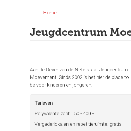
Overslaan
en
Home
naar
de
Jeugdcentrum Mo
inhoud
gaan
Aan de Oever van de Nete staat Jeugcentrum
Moevement. Sinds 2002 is het hier de place to
be voor kinderen en jongeren.
Tarieven
Polyvalente zaal: 150 - 400 €
Vergaderlokalen en repetitieruimte: gratis